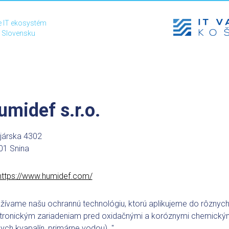
 IT ekosystém
 Slovensku
umidef s.r.o.
járska 4302
01 Snina
https://www.humidef.com/
žívame našu ochrannú technológiu, ktorú aplikujeme do rôznyc
tronickým zariadeniam pred oxidačnými a koróznymi chemickými
ych kvapalín, primárne vodou). "