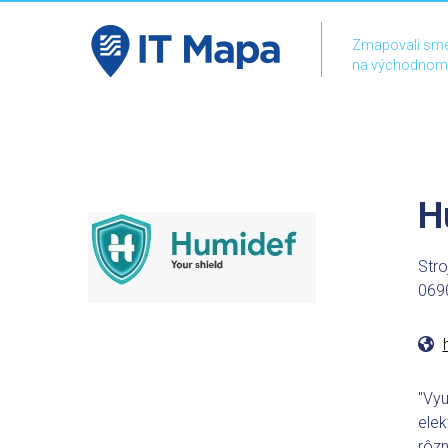
Zmapovali sme
na východnom
H
Stro
069
"Vyu
elek
rôzn